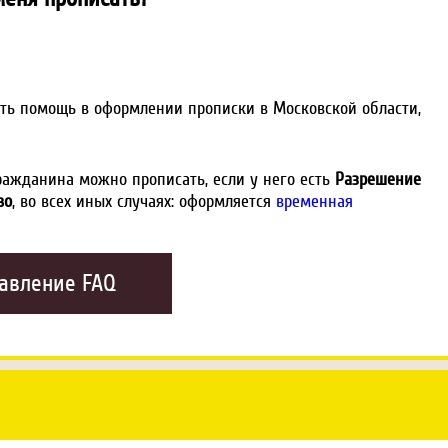
ОнЛайн Консультант
Передумал. Закрыть окно.
ать помощь в оформлении прописки в Московской области,
ражданина можно прописать, если у него есть
Разрешение
во
, во всех иных случаях: оформляется
временная
авление FAQ